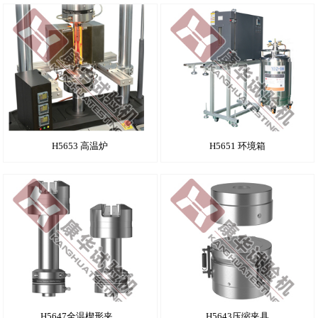
H5653 高温炉
H5651 环境箱
H5647全温楔形夹...
H5643压缩夹具