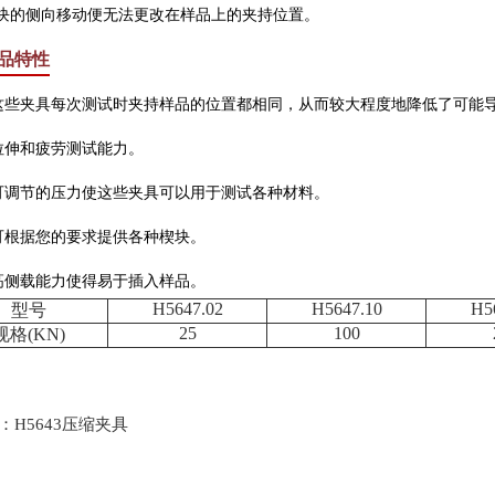
块的侧向移动便无法更改在样品上的夹持位置。
品特性
些夹具每次测试时夹持样品的位置都相同，从而较大程度地降低了可能
伸和疲劳测试能力。
调节的压力使这些夹具可以用于测试各种材料。
根据您的要求提供各种楔块。
侧载能力使得易于插入样品。
H5647.02
H5647.10
H5
型号
25
100
规格(KN)
：
H5643压缩夹具