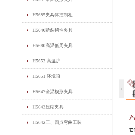
H5685夹具体控制柜
H5640断裂韧性夹具
H5680高温低周夹具
H5653 高温炉
H5651 环境箱
<
H5647全温楔形夹具
H5643压缩夹具
产
H5642三、四点弯曲工装
它们具