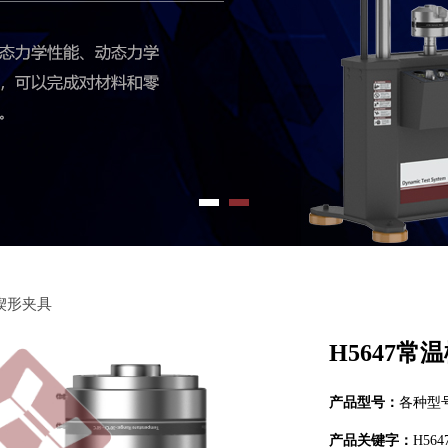
温楔形夹具
H5647常
产品型号：
各种型
产品关键字：
H56