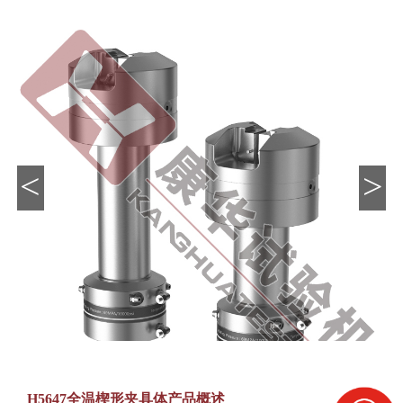
<
>
H5647
全温楔形夹具体产品概述