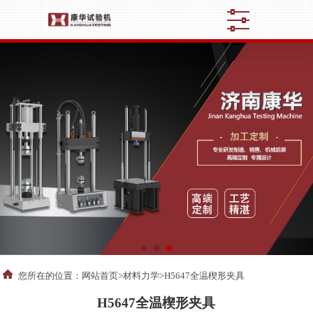
您所在的位置：
网站首页
>
材料力学
>H5647全温楔形夹具
H5647全温楔形夹具