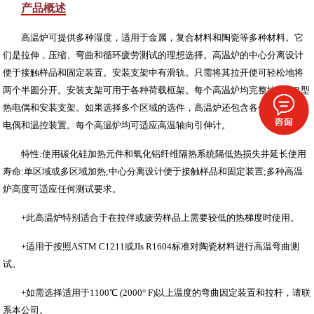
产品概述
高温炉可提供多种湿度，适用于金属，复合材料和陶瓷等多种材料。它
们是拉伸，压缩、弯曲和循环疲劳测试的理想选择。高温炉的中心分离设计
便于接触样品和固定装置。安装支架中有滑轨。只需将其拉开便可轻松地将
两个半圆分开。安装支架可用于各种荷载框架。每个高温炉均完整地配有R型
热电偶和安装支架。如果选择多个区域的选件，高温炉还包含各个区域的热
电偶和温控装置。每个高温炉均可适应高温轴向引伸计。
特性:使用碳化硅加热元件和氧化铝纤维隔热系统隔低热损失井延长使用
寿命:单区域或多区域加热;中心分离设计便于接触样品和固定装置;多种高温
炉高度可适应任何测试要求。
+此高温炉特别适合于在拉伴或疲劳样品上需要较低的热梯度时使用。
+适用于按照ASTM C1211或JIs R1604标准对陶瓷材料进行高温弯曲测
试。
+如需选择适用于1100℃ (2000° F)以上温度的弯曲因定装置和拉杆，请联
系本公司。