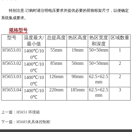
特别注意:订购时请注明电压要求并提供必要的荷致框架尺寸，以便确定
系统集成要求。
规格型号
型号
温度最大/
总提高度
热区高度
热区宽度
区域数量
最小值
和深度
H5653.01
55mm
19mm
50×50mm
1
1400℃/10
0℃
H5653.02
85mm
50mm
50×50mm
2
1400℃/10
0℃
H5653.03
126mm
90mm
62.5×62.5
2
1400℃/10
mm
0℃
H5653.04
220mm
185mm
62.5×62.5
3
1400℃/10
mm
0℃
上一篇：
H5651 环境箱
下一篇：
H5685夹具体控制柜