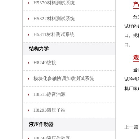
H5370材料测试系统
产
分为扁
H5322材料测试系统
试样的钳
H5311材料测试系统
口。规
口。
结构力学
选
H8249铰接
当试验
模块化多轴协调加载测试系统
试验机
机厂家
H8515静音油源
H8293液压子站
液压作动器
上一篇
H8248液压作动器