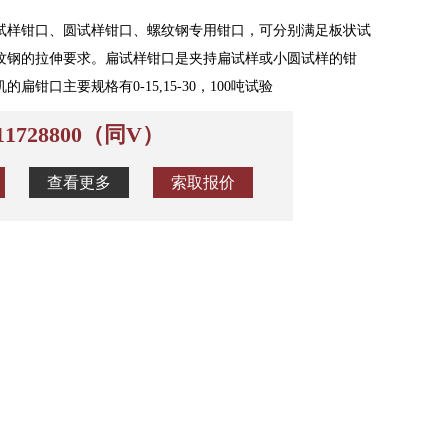
试样钳口、圆试样钳口、螺纹钢专用钳口，可分别满足板状试
纹钢的拉伸要求。扁试样钳口是夹持扁试样或小圆试样的钳
的扁钳口主要规格有0-15,15-30，100吨试验
011728800（同V）
查看更多
索取报价