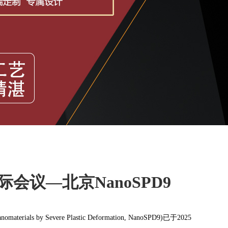
议—北京NanoSPD9
als by Severe Plastic Deformation, NanoSPD9)已于2025